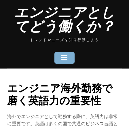
Skip
エンジニアとし
to
content
てどう働くか？
トレンドやニーズを知り行動しよう
エンジニア海外勤務で
磨く英語力の重要性
海外でエンジニアとして勤務する際に、英語力は非常
に重要です。英語は多くの国で共通のビジネス言語と