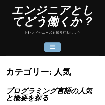
Skip
エンジニアとし
to
content
てどう働くか？
トレンドやニーズを知り行動しよう
カテゴリー:
人気
プログラミング言語の人気
と概要を探る